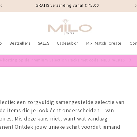
GRATIS verzending vanaf € 75,00
p
Bestsellers
SALES
Cadeaubon
Mix. Match. Create.
Con
15% korting op de Premium Selection Packs met code: MILOPACK15
lectie: een zorgvuldig samengestelde selectie van
n de items die je look écht onderscheiden – van
oires. Mis deze kans niet, want wat vandaag
wenen! Ontdek jouw unieke schat voordat iemand