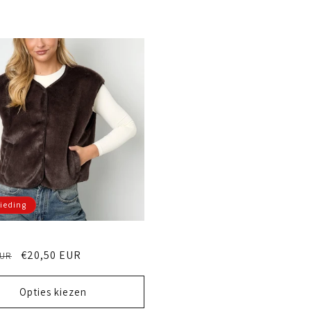
ieding
le
Aanbiedingsprijs
€20,50 EUR
EUR
Opties kiezen