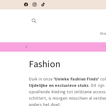
Meteen
Welkom op de webshop van MILO Jewels
naar de
Facebook
Instagram
TikTok
content
Sho
C
Fashion
o
Duik in onze
'Unieke Fashion Finds'
col
l
tijdelijke en exclusieve stuks
. Dit zij
opvallende kleding tot zeldzame access
l
schittert, is morgen misschien al verd
anders het doet.