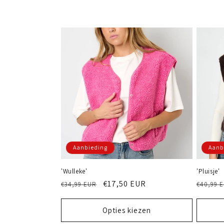
e
c
t
i
e
:
Aanbieding
Aanb
'Wulleke'
'Pluisje'
Normale
Aanbiedingsprijs
€17,50 EUR
Norma
€34,99 EUR
€40,99 
prijs
prijs
Opties kiezen